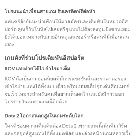
โปรแนะนำเพื่อนสายเกม รับเครดิตฟรีต่อหัว
แค่แชร์ลิงก์แนะนำเพื่อนให้มาสมัครและเดิมพันในหมวดอีส
ปอร์ต คุณก็รับโบนัสไปเลยฟรีๆ แบบไม่ต้องลงทุน ยิ่งชวนเยอะ
ยิ่งได้เยอะ เหมาะกับสายอินฟลูเอนเซอร์ หรือคนที่มีเพื่อนเล่น
เยอะ
เกมดังที่ร่วมโปรเดิมพันอีสปอร์ต
ROV แทงง่าย ได้ไว กำไรมาเต็ม
ROV ถือเป็นเกมยอดนิยมที่มีการแข่งขันถี่ และราคาต่อรอง
เข้าใจง่าย แทงได้ทั้งแบบเดี่ยว หรือแบบสเต็ป จุดเด่นคือแมตช์
จบเร็ว เหมาะสำหรับคนที่อยากเห็นผลไว และยังมีการออก
โปรรายวันเฉพาะเกมนี้อีกด้วย
Dota 2 โอกาสแตกสูงในเกมระดับโลก
ใครที่ชอบความตื่นเต้นต้อง Dota 2 เพราะเกมนี้เน้นทีมเวิร์ค
และกลยุทธ์สูง แทงได้ทั้งแมตช์สด และล่วงหน้า แถมหลายเว็บ