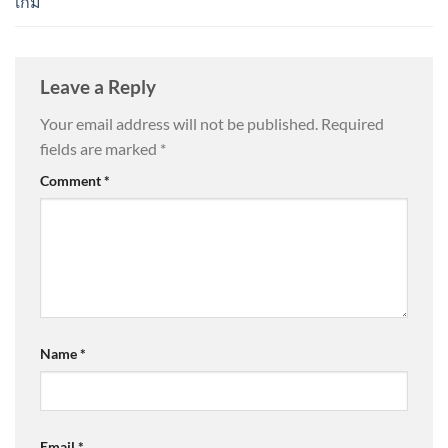
เกม
Leave a Reply
Your email address will not be published.
Required
fields are marked
*
Comment
*
Name
*
Email
*