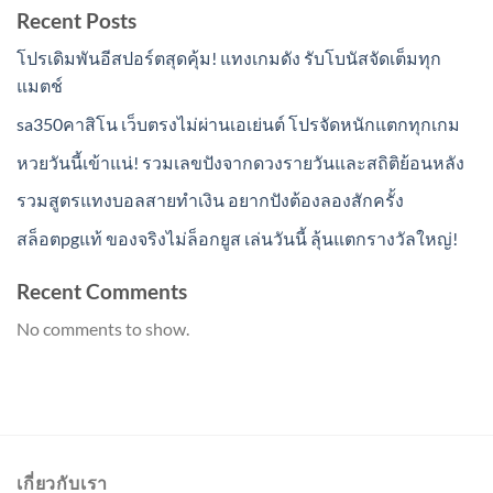
Recent Posts
โปรเดิมพันอีสปอร์ตสุดคุ้ม! แทงเกมดัง รับโบนัสจัดเต็มทุก
แมตช์
sa350คาสิโน เว็บตรงไม่ผ่านเอเย่นต์ โปรจัดหนักแตกทุกเกม
หวยวันนี้เข้าแน่! รวมเลขปังจากดวงรายวันและสถิติย้อนหลัง
รวมสูตรแทงบอลสายทำเงิน อยากปังต้องลองสักครั้ง
สล็อตpgแท้ ของจริงไม่ล็อกยูส เล่นวันนี้ ลุ้นแตกรางวัลใหญ่!
Recent Comments
No comments to show.
เกี่ยวกับเรา