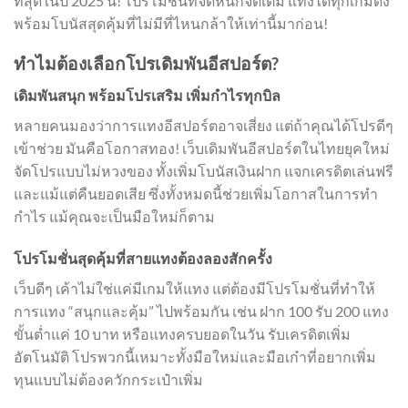
ที่สุดในปี 2025 นี้! โปรโมชั่นที่จัดหนักจัดเต็ม แทงได้ทุกเกมดัง
พร้อมโบนัสสุดคุ้มที่ไม่มีที่ไหนกล้าให้เท่านี้มาก่อน!
ทำไมต้องเลือกโปรเดิมพันอีสปอร์ต?
เดิมพันสนุก พร้อมโปรเสริม เพิ่มกำไรทุกบิล
หลายคนมองว่าการแทงอีสปอร์ตอาจเสี่ยง แต่ถ้าคุณได้โปรดีๆ
เข้าช่วย มันคือโอกาสทอง! เว็บเดิมพันอีสปอร์ตในไทยยุคใหม่
จัดโปรแบบไม่หวงของ ทั้งเพิ่มโบนัสเงินฝาก แจกเครดิตเล่นฟรี
และแม้แต่คืนยอดเสีย ซึ่งทั้งหมดนี้ช่วยเพิ่มโอกาสในการทำ
กำไร แม้คุณจะเป็นมือใหม่ก็ตาม
โปรโมชั่นสุดคุ้มที่สายแทงต้องลองสักครั้ง
เว็บดีๆ เค้าไม่ใช่แค่มีเกมให้แทง แต่ต้องมีโปรโมชั่นที่ทำให้
การแทง “สนุกและคุ้ม” ไปพร้อมกัน เช่น ฝาก 100 รับ 200 แทง
ขั้นต่ำแค่ 10 บาท หรือแทงครบยอดในวัน รับเครดิตเพิ่ม
อัตโนมัติ โปรพวกนี้เหมาะทั้งมือใหม่และมือเก๋าที่อยากเพิ่ม
ทุนแบบไม่ต้องควักกระเป๋าเพิ่ม