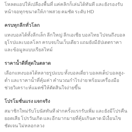
โหลดแอปให้เปลืองพื้นที่ แค่คลิกก็เล่นได้ทันที และยังรองรับ
หน้าจอทุกขนาดให้ภาพสวย คมชัด ระดับ HD
ครบทุกลีกทั่วโลก
แทงบอลได้ทั้งลีกเล็ก ลีกใหญ่ ลีกเอเชีย บอลไทย ไปจนถึงบอล
ยุโรปและบอลโลก ครบจบในเว็บเดียว แถมยังมีอัปเดตราคา
และข้อมูลแบบเรียลไทม์
ราคาน้ำดีที่สุดในตลาด
เลือกแทงบอลได้หลายรูปแบบ ทั้งบอลเดี่ยว บอลสเต็ป บอลสูง-
ต่ำ และราคาน้ำที่คุ้มค่า คำนวณกำไรง่าย พร้อมเครื่องมือ
ช่วยวิเคราะห์แมตช์ให้ตัดสินใจง่ายขึ้น
โปรโมชั่นแรง แจกจริง
สมาชิกใหม่รับโบนัสทันที ฝากครั้งแรกรับเพิ่ม และยังมีโปรคืน
ยอดเสีย โปรวันเกิด และอีกมากมายที่คุ้มเกินคาด มีเงื่อนไข
ชัดเจน ไม่หลอกลวง