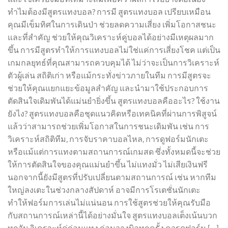
ทำไมต้องมีสูตรแทงบอล? การมี สูตรแทงบอล เปรียบเหมือน
คุณมีเข็มทิศในการเดินป่า ช่วยลดความเสี่ยง เพิ่มโอกาสชนะ
และที่สำคัญ ช่วยให้คุณวิเคราะห์คู่บอลได้อย่างมีเหตุผลมาก
ขึ้น การมีสูตรทำให้การแทงบอลไม่ใช่แค่การเสี่ยงโชค แต่เป็น
เกมกลยุทธ์ที่คุณสามารถควบคุมได้ ไม่ว่าจะเป็นการวิเคราะห์
ตัวผู้เล่น สถิติเก่า หรือแม้กระทั่งข่าวภายในทีม การมีสูตรจะ
ช่วยให้คุณแยกแยะข้อมูลสำคัญ และนำมาใช้ประกอบการ
ตัดสินใจเดิมพันได้แม่นยำยิ่งขึ้น สูตรแทงบอลคืออะไร? ใช้งาน
ยังไง? สูตรแทงบอลคือชุดแนวคิดหรือเทคนิคที่ผ่านการพิสูจน์
แล้วว่าสามารถช่วยเพิ่มโอกาสในการชนะเดิมพัน เช่น การ
วิเคราะห์สถิติทีม, การจับราคาบอลไหล, การดูฟอร์มนักเตะ
หรือแม้แต่การแทงตามสถานการณ์เกมสด ซึ่งทั้งหมดนี้จะช่วย
ให้การตัดสินใจของคุณแม่นยำขึ้น ไม่แทงมั่ว ไม่เสียเงินฟรี
นอกจากนี้ยังมีสูตรที่ปรับเปลี่ยนตามสถานการณ์ เช่น หากทีม
ใหญ่ลงเตะในช่วงกลางสัปดาห์ อาจมีการโรเตชั่นนักเตะ
ทำให้ฟอร์มการเล่นไม่แน่นอน การใช้สูตรช่วยให้คุณรับมือ
กับสถานการณ์เหล่านี้ได้อย่างมั่นใจ สูตรแทงบอลเต็งเน้นบวก
ทุกวัน วิเคราะห์คู่ก่อนแทง ก่อนวางบิลทุกครั้ง ควรดูฟอร์ม […]