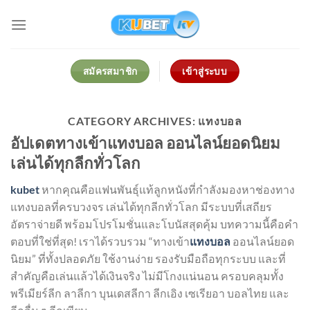
Skip
to
content
สมัครสมาชิก
เข้าสู่ระบบ
CATEGORY ARCHIVES:
แทงบอล
อัปเดตทางเข้าแทงบอล ออนไลน์ยอดนิยม
เล่นได้ทุกลีกทั่วโลก
kubet
หากคุณคือแฟนพันธุ์แท้ลูกหนังที่กำลังมองหาช่องทาง
แทงบอลที่ครบวงจร เล่นได้ทุกลีกทั่วโลก มีระบบที่เสถียร
อัตราจ่ายดี พร้อมโปรโมชั่นและโบนัสสุดคุ้ม บทความนี้คือคำ
ตอบที่ใช่ที่สุด! เราได้รวบรวม “ทางเข้า
แทงบอล
ออนไลน์ยอด
นิยม” ที่ทั้งปลอดภัย ใช้งานง่าย รองรับมือถือทุกระบบ และที่
สำคัญคือเล่นแล้วได้เงินจริง ไม่มีโกงแน่นอน ครอบคลุมทั้ง
พรีเมียร์ลีก ลาลีกา บุนเดสลีกา ลีกเอิง เซเรียอา บอลไทย และ