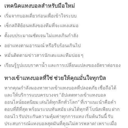
เทคนิคแทงบอลสำหรับมือใหม่
เริ่มจากบอลเดี่ยวก่อนเพื่อเข้าใจระบบ
เช็กสถิติย้อนหลังของทีมที่จะแทงเสมอ
ตั้งงบประมาณชัดเจน ไม่แทงเกินกำลัง
อย่าแทงตามอารมณ์ หรือรีบร้อนเกินไป
หมั่นติดตามข่าวสารนักเตะและทีมบ่อย ๆ
เรียนรู้รูปแบบราคาน้ำ และการเปลี่ยนแปลงของอัตราต่อรอง
ทางเข้าแทงบอลที่ใช่ ช่วยให้คุณมั่นใจทุกบิล
หากคุณกำลังมองหาทางเข้าแทงบอลที่ปลอดภัย เชื่อถือได้
และให้บริการแบบครบวงจร “อัปเดตทางเข้าแทงบอล
ออนไลน์ยอดนิยม เล่นได้ทุกลีกทั่วโลก” ที่เราแนะนำคือคำ
ตอบที่ดีที่สุด พร้อมระบบทันสมัย เล่นได้ทุกที่ โบนัสเพียบ ฝาก
ถอนไว รับประกันความคุ้มค่าทุกการแทง เริ่มต้นวันนี้ รับ
ประสบการณ์แทงบอลสุดมันที่คุณไม่ควรพลาด! เพราะเมื่อ