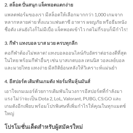
2. สล็อต ปั่นสนุก แจ็คพอตแตกง่าย
แพลตฟอร์มของเรา มีสล็อตให้เลือกมากกว่า 1,000 เกมจาก
หลากหลายค่าย ทั้งแนวแฟนตาซี อาหาร ผจญภัย หรือธีมหนัง
ชื่อดัง เล่นยังไงก็ไม่มีเบื่อ แจ็คพอตเข้าไว กดไม่กี่รอบก็มีกำไร!
3. กีฬา แทงบอล บาส มวย ครบทุกลีก
คอกีฬาต้องไม่พลาด! แทงบอลออนไลน์กับอัตราต่อรองดีที่สุด
ในไทย พร้อมกีฬาอื่นๆ เช่น บาสเกตบอล เทนนิส วอลเลย์บอล
และมวยไทย แทงง่าย มีสถิติย้อนหลังให้วิเคราะห์แม่นยำ
4. อีสปอร์ต เดิมพันเกมดัง ฟอร์มทีมลุ้นมันส์
เอาใจเกมเมอร์ด้วยการเดิมพันในวงการอีสปอร์ตที่กำลังมา
แรง ไม่ว่าจะเป็น Dota 2, LoL, Valorant, PUBG, CS:GO และ
เกมดังอีกเพียบ พร้อมโปรพิเศษที่เพิ่มกำไรให้คุณในทุกแมตช์
ใหญ่
โปรโมชั่นเด็ดสำหรับผู้สมัครใหม่